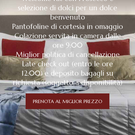
selezione di dolci per un dolce
benvenuto
Pantofoline di cortesia in omaggio
Colazione servita in camera dalle
ore 9:00
Miglior politica di cancellazione
Late check out (entro le ore
12:00) e deposito bagagli su
richiesta (soggetto a disponibilità)
PRENOTA AL MIGLIOR PREZZO